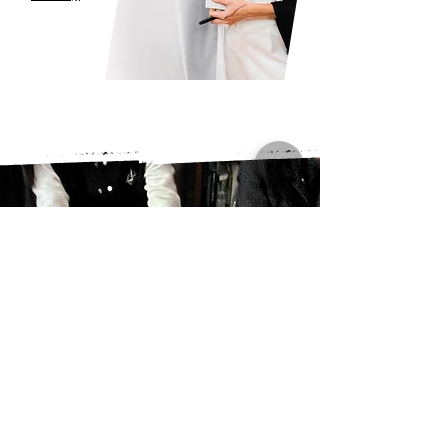
Sábado, 23/03
10 às 13hs
(horário de SP)
@Google Meet