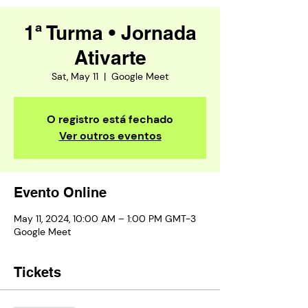
1ª Turma • Jornada
Ativarte
Sat, May 11
  |  
Google Meet
O registro está fechado
Ver outros eventos
Evento Online
May 11, 2024, 10:00 AM – 1:00 PM GMT-3
Google Meet
Tickets