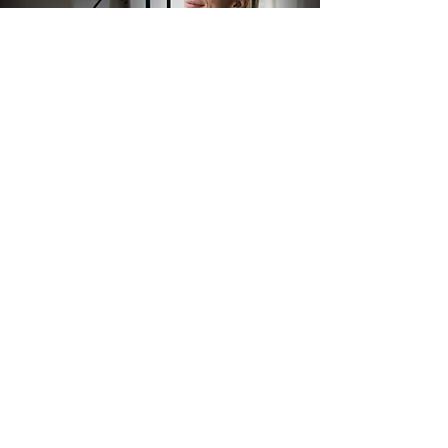
EU SOU
Designer especializada em marketing,
transformo ideias em realidade
há
mais de
14 anos
.
Uni ao meu processo criativo os
aprendizados como
autônoma
e
minha
paixão por
poesia e autoconhecimento
.
A Jornada AtivArte é a
minha própria
essência expressa
que se delicia ao apoiar
outras pessoas a ativarem suas jornadas
.
saiba mais