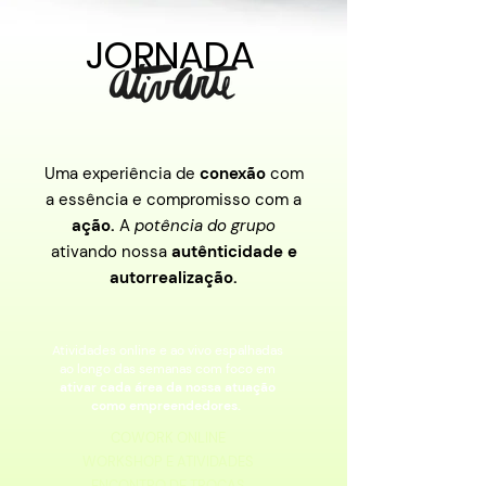
JORNADA
JORNADA
Uma experiência de
conexão
com
a essência e compromisso com a
ação.
A
potência do grupo
ativando nossa
autênticidade e
autorrealização.
Atividades online e ao vivo espalhadas
ao longo das semanas com foco em
ativar
cada área da nossa atuação
como empreendedores.
COWORK ONLINE
WORKSHOP E ATIVIDADES
ENCONTRO DE TROCAS