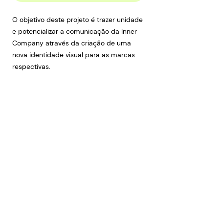
O objetivo deste projeto é trazer unidade
e potencializar a comunicação da Inner
Company através da criação de uma
nova identidade visual para as marcas
respectivas.
Da essência à matéria, vamos conceituar
e traçar uma estratégia de marca que
represente a integração dos pilares e
valores da empresa, trazendo
consistência e consequentemente
fortalecendo seu posicionamento e
comunicação.
UNIFICAÇÃO VISUAL | COMPLETO • 1a
PARTE