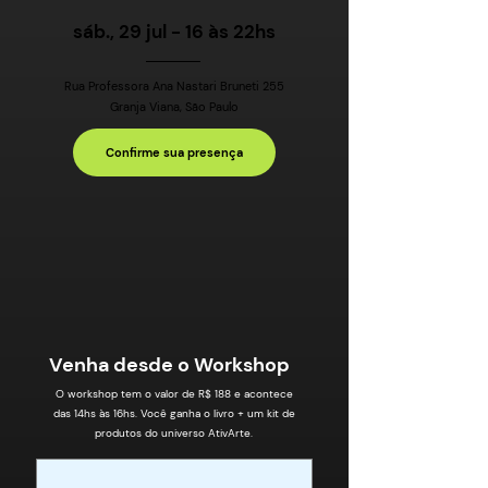
sáb., 29 jul - 16 às 22hs
Rua Professora Ana Nastari Bruneti 255
Granja Viana, São Paulo
Confirme sua presença
Venha desde o Workshop
O workshop tem o valor de R$ 188 e acontece
das 14hs às 16hs. Você ganha o livro + um kit de
produtos do universo AtivArte.