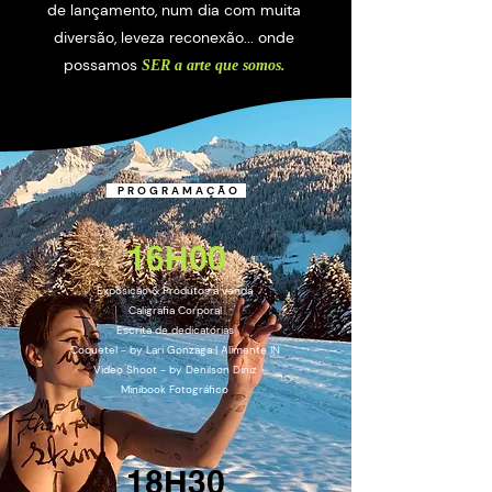
de lançamento,
num dia com muita
diversão, leveza reconexão... onde
possamos
SER a arte que somos.
PROGRAMAÇÃO
16H00
Exposição & Produtos à venda
Caligrafia Corporal
Escrita de dedicatórias
Coquetel - by Lari Gonzaga | Alimente IN
Video Shoot - by Denilson Diniz
Minibook Fotográfico
18H30