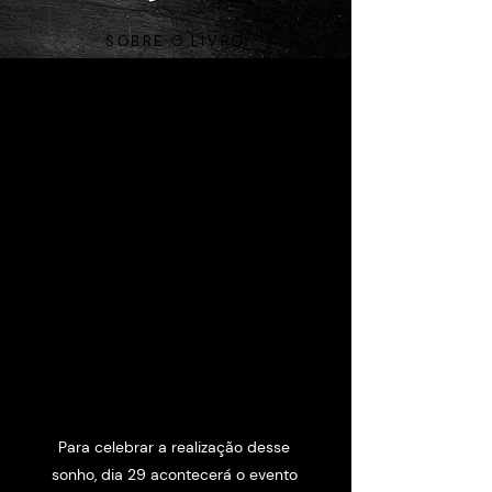
SOBRE O LIVRO
AtivArte é um convite à prática
ativação
artística como forma de
da
autenticidade.
Ele é dividido em
quatro pilares: Essência, Estrutura,
Estratégia & Expressão.
Coloque-se em ação
através de
poemas, ilustrações e exercícios
práticos.
COMPRE COM DESCONTO DE PRÉ-VENDA
Para celebrar a realização desse
sonho, dia 29 acontecerá o evento