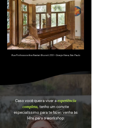
Rua Professora Ana Nastari Bruneti 255 • Granja Viana, São Paulo
Caso você queira viver a
expe
riência
tenho um convite
completa,
especialíssimo para te fazer: venha às
14hs para o
workshop: