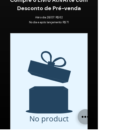
Compre o Livro AtivArte com
Desconto de Pré-venda
Até o dia 28/07: R$ 62
No dia e após lançamento: R$ 71
No product